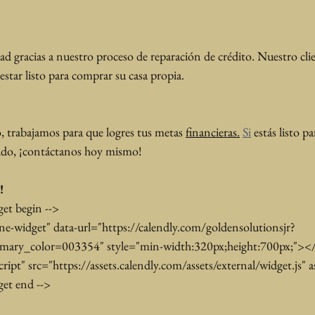
d gracias a nuestro proceso de reparación de crédito. Nuestro cli
estar listo para comprar su casa propia.
trabajamos para que logres tus metas 
financieras.
Si
 estás listo pa
ado, ¡contáctanos hoy mismo!
!
get begin -->
ine-widget" data-url="https://calendly.com/goldensolutionsjr?
mary_color=003354" style="min-width:320px;height:700px;"><
cript" src="https://assets.calendly.com/assets/external/widget.js"
get end -->