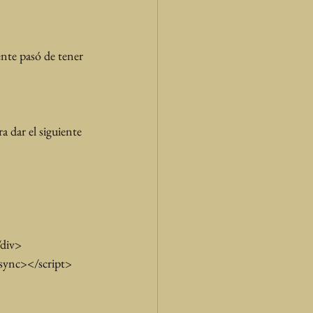
ente pasó de tener 
ra dar el siguiente 
/div>
 async></script>