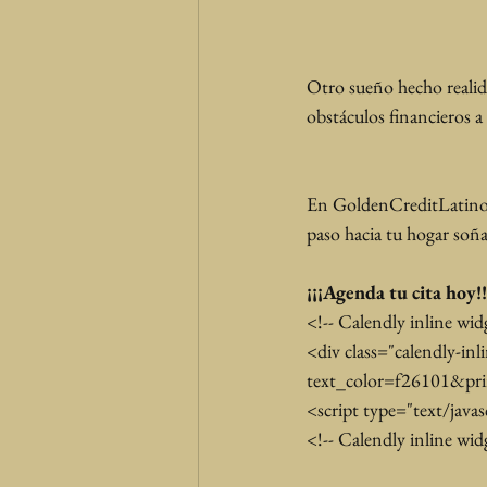
Otro sueño hecho realida
obstáculos financieros a 
En GoldenCreditLatino, 
paso hacia tu hogar soñ
¡¡¡Agenda tu cita hoy!!
<!-- Calendly inline wid
<div class="calendly-inl
text_color=f26101&pri
<script type="text/javas
<!-- Calendly inline wid