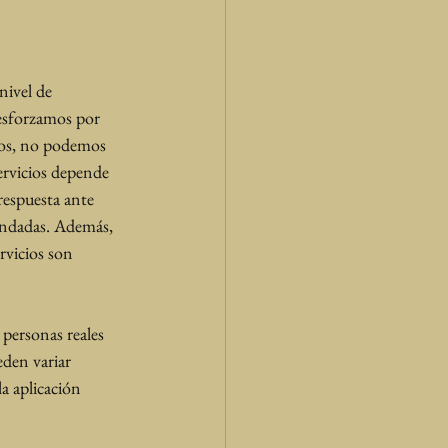
nivel de 
esforzamos por 
vos, no podemos 
ervicios depende 
respuesta ante 
mendadas. Además, 
rvicios son 
personas reales 
den variar 
a aplicación 