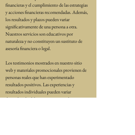
financieras y el cumplimiento de las estrategias 
y acciones financieras recomendadas. Además, 
los resultados y plazos pueden variar 
significativamente de una persona a otra. 
Nuestros servicios son educativos por 
naturaleza y no constituyen un sustituto de 
asesoría financiera o legal.
Los testimonios mostrados en nuestro sitio 
web y materiales promocionales provienen de 
personas reales que han experimentado 
resultados positivos. Las experiencias y 
resultados individuales pueden variar 
dependiendo del compromiso con la 
orientación proporcionada, la disciplina 
financiera y la aplicación consistente de las 
estrategias financieras que recomendamos.